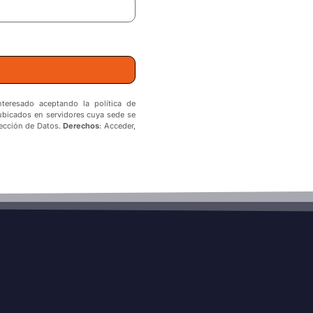
nteresado aceptando la política de
 ubicados en servidores cuya sede se
tección de Datos.
Derechos
: Acceder,