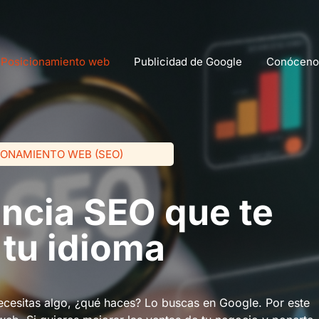
Posicionamiento web
Publicidad de Google
Conóceno
IONAMIENTO WEB (SEO)
ncia SEO que te
 tu idioma
ecesitas algo, ¿qué haces? Lo buscas en Google. Por este