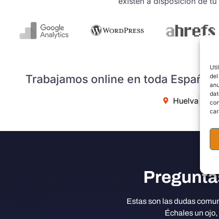
existen a disposición de t
Uti
Trabajamos online en toda España y
del
anu
dat
Huelva
Va
con
car
Pregunta
Estas son las dudas comun
Échales un ojo,