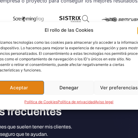
u empresa o proyecto para conseguir los mejores resultados
El rollo de las Cookies
lizamos tecnologías como las cookies para almacenar y/o acceder a la informaci
 Latinoamérica pero, además tenemos pre
 dispositivo. Lo hacemos para mejorar la experiencia de navegación y para mostr
ncios personalizados. El consentimiento a estas tecnologías nos permitirá proce
os como el comportamiento de navegación o los ID's únicos en este sitio. No
lencia
Castellón
Alicante
Sevilla
Cádiz
sentir o retirar el consentimiento, puede afectar negativamente a ciertas
acterísticas y funciones.
Aceptar
Denegar
Ver preferencias
Política de Cookies
Política de privacidad
Aviso legal
s frecuentes
es que suelen tener mis clientes.
 seguro que te ayudan.