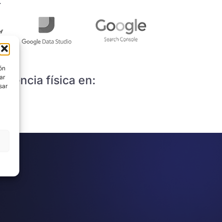
.
ón
sencia física en:
ar
sar